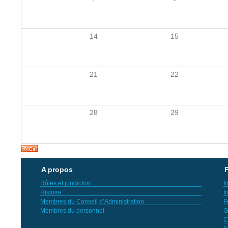
14
15
21
22
28
29
A propos
P
Rôles et juridiction
I
Histoire
I
Membres du Conseil d’Administration
F
Membres du personnel
G
C