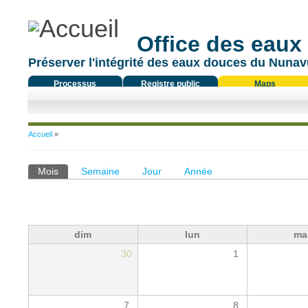
Office des eaux
Préserver l'intégrité des eaux douces du Nunavu
Processus
Registre public
Maps
réglementaire
Vous êtes ici
Accueil
»
Onglets principaux
Mois
(onglet actif)
Semaine
Jour
Année
dim
lun
ma
30
1
7
8