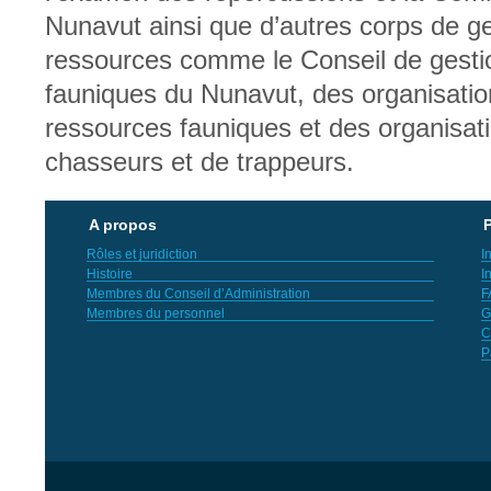
Nunavut ainsi que d’autres corps de ge
ressources comme le Conseil de gesti
fauniques du Nunavut, des organisatio
ressources fauniques et des organisat
chasseurs et de trappeurs.
A propos
P
Rôles et juridiction
I
Histoire
I
Membres du Conseil d’Administration
F
Membres du personnel
G
C
P