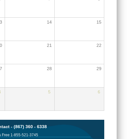
3
14
15
0
21
22
7
28
29
4
5
6
tact - (867) 360 - 6338
 Free 1-855-521-3745