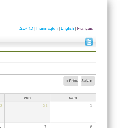
ᐃᓄᑦᑎᑐ
Inuinnaqtun
English
Français
« Préc.
Suiv. »
ven
sam
0
31
1
6
7
8