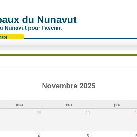
 eaux du Nunavut
u Nunavut pour l'avenir.
Maps
Novembre 2025
mar
mer
jeu
28
29
3
4
5