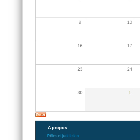
9
10
16
17
23
24
30
1
A propos
Rôles et juridiction