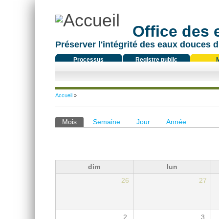
Office des
Préserver l'intégrité des eaux douces d
Processus
Registre public
réglementaire
Vous êtes ici
Accueil
»
Onglets principaux
Mois
(onglet actif)
Semaine
Jour
Année
dim
lun
26
27
2
3