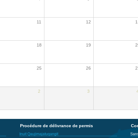
11
12
1
18
19
2
25
26
2
2
3
Procédure de délivrance de permis
Con
Inuit Qaujimajatuqangit
Sans