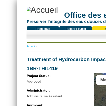
Office des
Préserver l'intégrité des eaux douces d
Processus
Registre public
réglementaire
Vous êtes ici
Accueil
»
Treatment of Hydrocarbon Impac
1BR-THI1419
Project Status:
Ma
Approved
Administrator:
Administrative Assistant
Applicant: