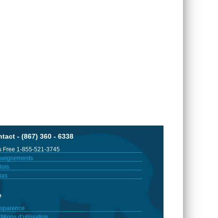
tact - (867) 360 - 6338
 Free 1-855-521-3745
seignements
ois
ias
e
sparence
itions d’utilisation