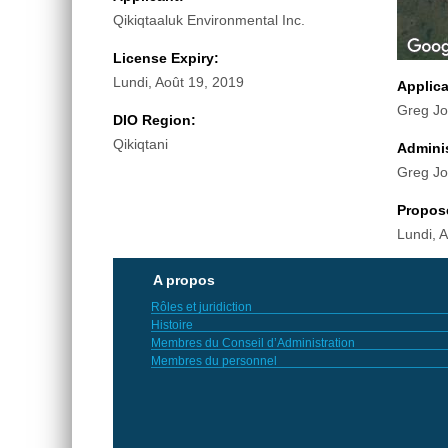
Qikiqtaaluk Environmental Inc.
License Expiry:
Lundi, Août 19, 2019
Applic
Greg J
DIO Region:
Qikiqtani
Adminis
Greg J
Propos
Lundi, 
A propos
Rôles et juridiction
Histoire
Membres du Conseil d’Administration
Membres du personnel