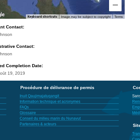
Keyboard shortcuts
Image may be subject to copyright
Terms
ant Contact:
ohnson
trative Contact:
ohnson
ed Completion Date:
Août 19, 2019
Procédure de délivrance de permis
Con
Inuit Qaujimajatuqangit
Sans
Information technique et acronymes
Ren
FAQs
Empl
Glossaire
Méd
Conseil du milieu marin du Nunavut
Partenaires & acteurs
Sit
Tran
Cond