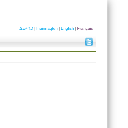
ᐃᓄᑦᑎᑐ
Inuinnaqtun
English
Français