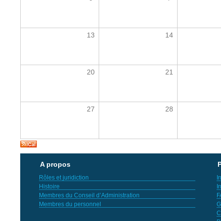
13
14
20
21
27
28
A propos
P
Rôles et juridiction
I
Histoire
I
Membres du Conseil d’Administration
F
Membres du personnel
G
C