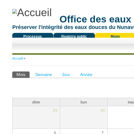
Office des eaux
Préserver l'intégrité des eaux douces du Nunavu
Processus
Registre public
Maps
réglementaire
Vous êtes ici
Accueil
»
Onglets principaux
Mois
(onglet actif)
Semaine
Jour
Année
dim
lun
ma
29
30
6
7