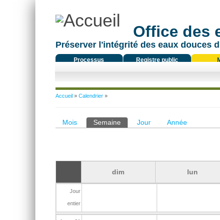
Office des
Préserver l'intégrité des eaux douces d
Processus
Registre public
réglementaire
Vous êtes ici
Accueil
»
Calendrier
»
Onglets principaux
Mois
Semaine
(onglet actif)
Jour
Année
dim
lun
Jour
entier