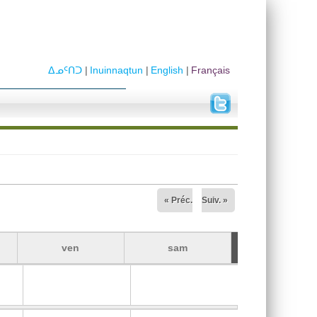
ᐃᓄᑦᑎᑐ
Inuinnaqtun
English
Français
« Préc.
Suiv. »
ven
sam