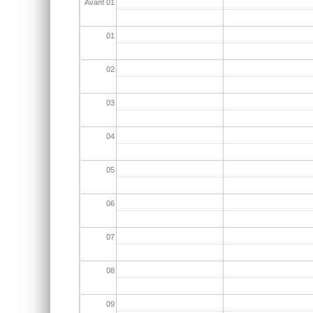
Avant 01
01
02
03
04
05
06
07
08
09