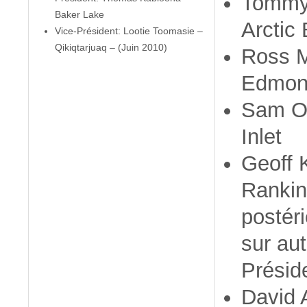
Tommy 
Baker Lake
Arctic
Vice-Président: Lootie Toomasie –
Qikiqtarjuaq – (Juin 2010)
Ross M
Edmon
Sam O
Inlet
Geoff 
Rankin 
postér
sur aut
Présid
David 