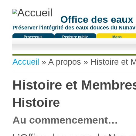
Office des eaux
Préserver l'intégrité des eaux douces du Nunavu
Processus
Registre public
Maps
réglementaire
Vous êtes ici
Accueil
»
A propos
» Histoire et
Histoire et Membre
Histoire
Au commencement…