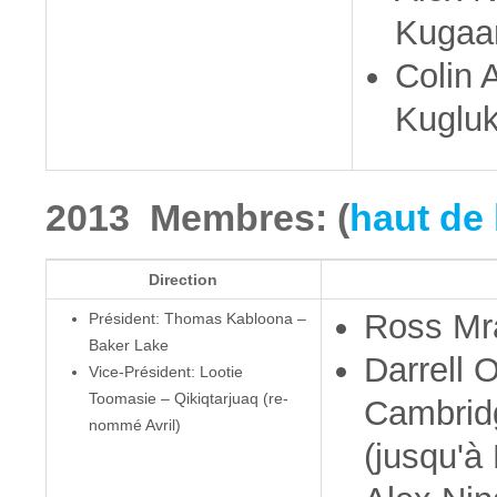
Kugaa
Colin 
Kugluk
2013 Membres: (
haut de 
Direction
Ross Mr
Président: Thomas Kabloona –
Baker Lake
Darrell 
Vice-Président: Lootie
Toomasie – Qikiqtarjuaq (re-
Cambrid
nommé Avril)
(jusqu'à