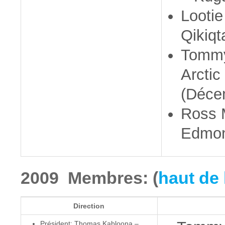
Looti
Qikiqt
Tommy
Arctic
(Déce
Ross 
Edmon
2009 Membres: (
haut de 
Direction
Président: Thomas Kabloona –