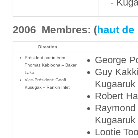
- Kug
2006 Membres: (
haut de 
Direction
George Po
Président par intérim:
Thomas Kabloona – Baker
Guy Kakki
Lake
Vice-Président: Geoff
Kugaaruk
Kusugak – Rankin Inlet
Robert Ha
Raymond 
Kugaaruk
Lootie To