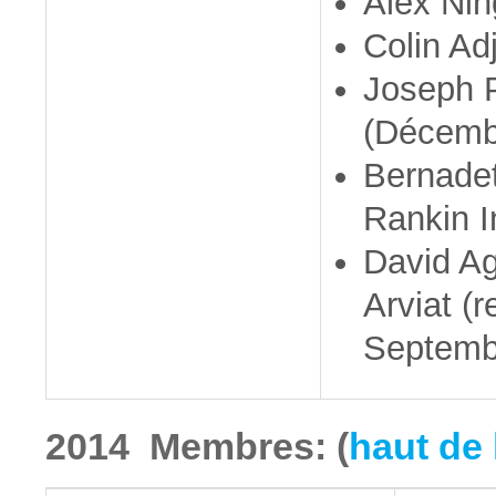
Alex Nin
Colin Ad
Joseph P
(Décemb
Bernade
Rankin In
David Ag
Arviat (
Septemb
2014 Membres: (
haut de 