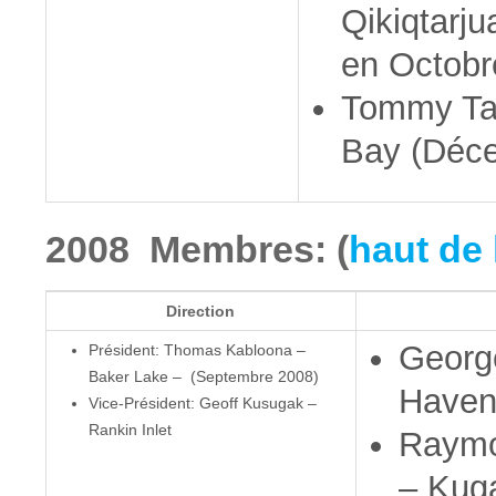
Qikiqtarj
en Octobr
Tommy Tat
Bay (Déc
2008 Membres: (
haut de 
Direction
George
Président: Thomas Kabloona –
Baker Lake – (Septembre 2008)
Have
Vice-Président: Geoff Kusugak –
Rankin Inlet
Raymo
– Kug