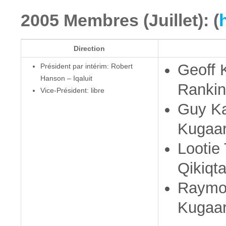
2005 Membres (Juillet): (
Direction
Geoff 
Président par intérim: Robert
Hanson – Iqaluit
Rankin 
Vice-Président: libre
Guy Ka
Kugaa
Lootie
Qikiqta
Raymo
Kugaa