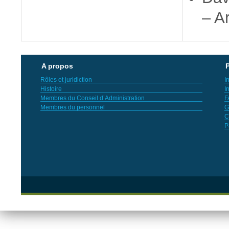
– Ar
A propos
P
Rôles et juridiction
I
Histoire
I
Membres du Conseil d’Administration
F
Membres du personnel
G
C
P