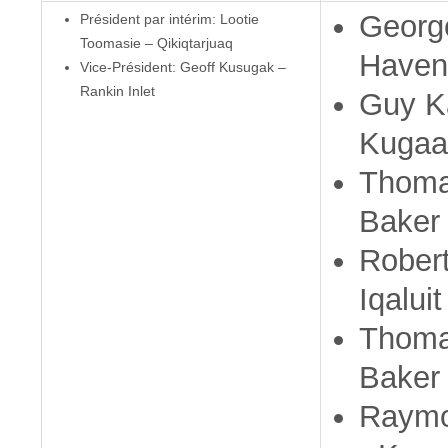
George
Président par intérim: Lootie
Toomasie – Qikiqtarjuaq
Haven
Vice-Président: Geoff Kusugak –
Rankin Inlet
Guy K
Kugaa
Thoma
Baker
Rober
Iqaluit
Thoma
Baker
Raymo