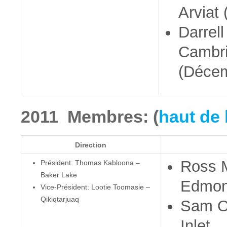
Arviat 
Darrel
Cambr
(Déce
2011 Membres: (
haut de 
Direction
Ross 
Président: Thomas Kabloona –
Baker Lake
Edmon
Vice-Président: Lootie Toomasie –
Qikiqtarjuaq
Sam O
Inlet