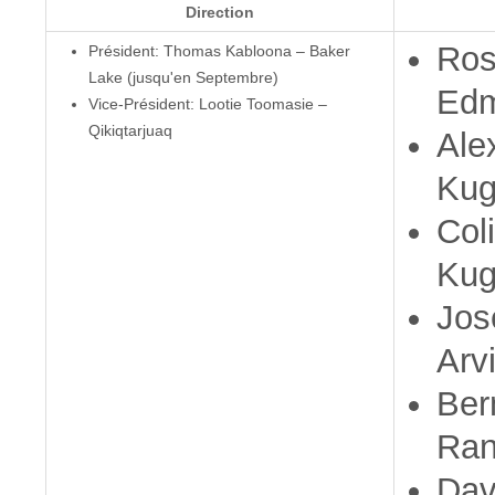
Direction
Ros
Président: Thomas Kabloona – Baker
Lake (jusqu'en Septembre)
Edm
Vice-Président: Lootie Toomasie –
Qikiqtarjuaq
Ale
Kug
Col
Kug
Jos
Arvi
Ber
Ran
Dav