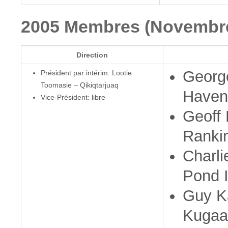
2005 Membres (Novembre
Direction
George
Président par intérim: Lootie
Toomasie – Qikiqtarjuaq
Haven
Vice-Président: libre
Geoff
Rankin
Charli
Pond I
Guy K
Kugaa