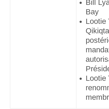
Bill Ly
Bay
Lootie
Qikiqta
postér
mandat
autoris
Présid
Lootie
renom
membre