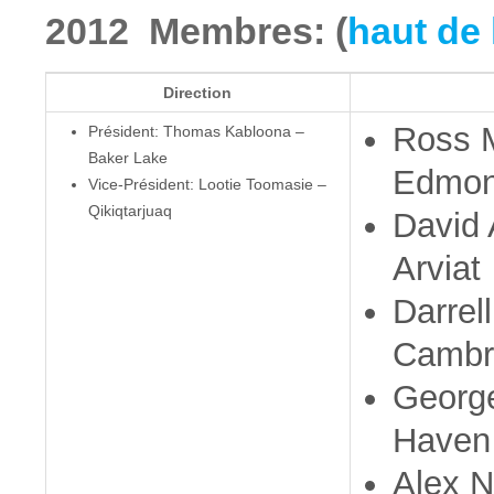
2012 Membres: (
haut de 
Direction
Ross 
Président: Thomas Kabloona –
Baker Lake
Edmon
Vice-Président: Lootie Toomasie –
Qikiqtarjuaq
David 
Arviat
Darrel
Cambr
George
Haven
Alex N