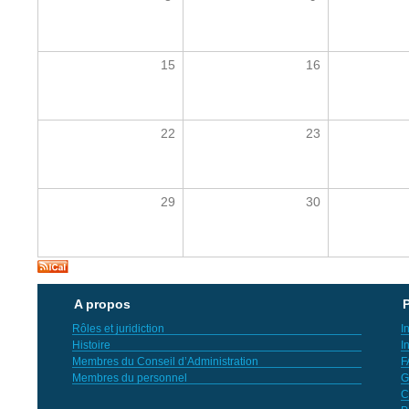
15
16
22
23
29
30
A propos
P
Rôles et juridiction
I
Histoire
I
Membres du Conseil d’Administration
F
Membres du personnel
G
C