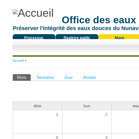
Office des eaux
Préserver l'intégrité des eaux douces du Nunavu
Processus
Registre public
Maps
réglementaire
Vous êtes ici
Accueil
»
Onglets principaux
Mois
(onglet actif)
Semaine
Jour
Année
dim
lun
ma
1
2
8
9