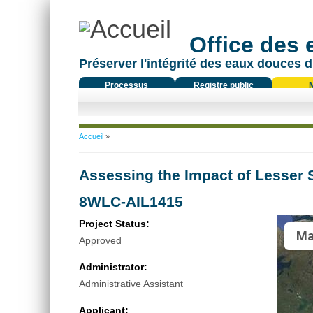
Office des
Préserver l'intégrité des eaux douces d
Processus
Registre public
réglementaire
Vous êtes ici
Accueil
»
Assessing the Impact of Lesser 
8WLC-AIL1415
Project Status:
Ma
Approved
Administrator:
Administrative Assistant
Applicant: