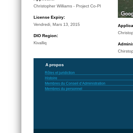
Christopher Williams - Project Co-PI
License Expiry:
Vendredi, Mars 13, 2015
Applic
Christo
DIO Region:
Kivalliq
Adminis
Chirsto
A propos
Rôles et juridiction
Histoire
Membres du Conseil d’Administration
Membres du personnel