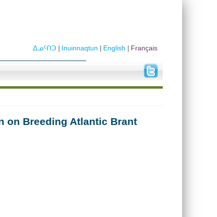
ᐃᓄᑦᑎᑐ
Inuinnaqtun
English
Français
 on Breeding Atlantic Brant