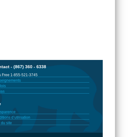
tact - (867) 360 - 6338
 Free 1-855-521-3745
seignements
ois
ias
e
sparence
itions d’utilisation
 du site