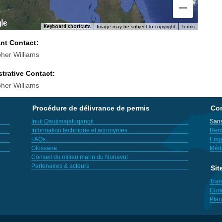
Keyboard shortcuts
Image may be subject to copyright
Terms
ant Contact:
pher Williams
trative Contact:
pher Williams
Procédure de délivrance de permis
Con
Inuit Qaujimajatuqangit
Sans
Information technique et acronymes
Ren
FAQs
Empl
Glossaire
Méd
Conseil du milieu marin du Nunavut
Partenaires & acteurs
Sit
Tran
Cond
Plan