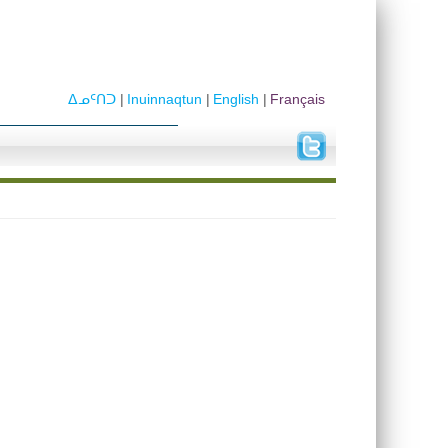
ᐃᓄᑦᑎᑐ
Inuinnaqtun
English
Français