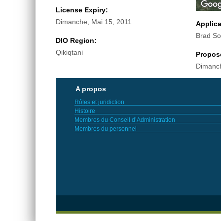
License Expiry:
Dimanche, Mai 15, 2011
Applic
Brad S
DIO Region:
Qikiqtani
Propos
Dimanch
A propos
Rôles et juridiction
Histoire
Membres du Conseil d’Administration
Membres du personnel