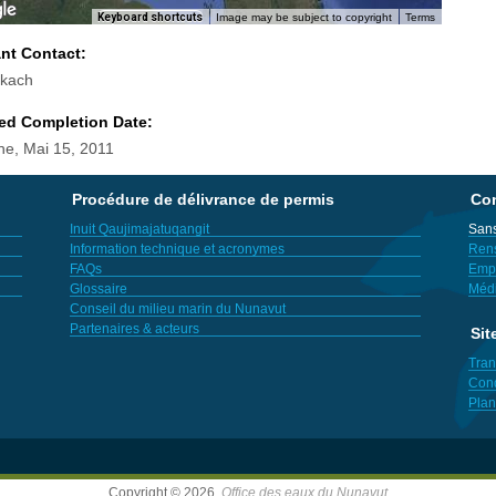
Keyboard shortcuts
Image may be subject to copyright
Terms
ant Contact:
okach
ed Completion Date:
e, Mai 15, 2011
Procédure de délivrance de permis
Con
Inuit Qaujimajatuqangit
Sans
Information technique et acronymes
Ren
FAQs
Empl
Glossaire
Méd
Conseil du milieu marin du Nunavut
Partenaires & acteurs
Sit
Tran
Cond
Plan
Copyright © 2026,
Office des eaux du Nunavut