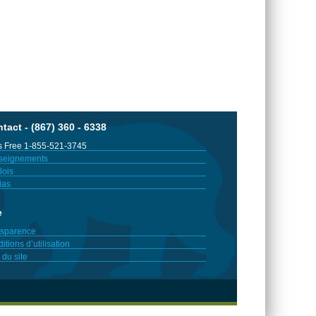
tact - (867) 360 - 6338
 Free 1-855-521-3745
seignements
ois
ias
e
sparence
itions d’utilisation
 du site