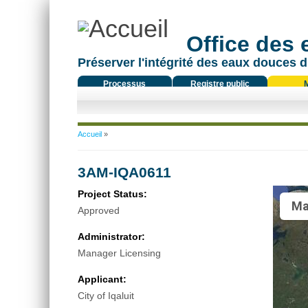
Office des
Préserver l'intégrité des eaux douces d
Processus
Registre public
réglementaire
Vous êtes ici
Accueil
»
3AM-IQA0611
Project Status:
Ma
Approved
Administrator:
Manager Licensing
Applicant:
City of Iqaluit