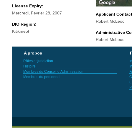
License Expiry:
Mercredi, Février 28, 2007
Applicant Contac
Robert McLeod
DIO Region:
Kitikmeot
Administrative Co
Robert McLeod
A propos
P
Rôles et juridiction
I
Histoire
I
Membres du Conseil d’Administration
F
Membres du personnel
G
C
P