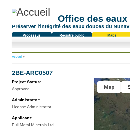
Office des eaux
Préserver l'intégrité des eaux douces du Nunavu
Processus
Registre public
Maps
réglementaire
Vous êtes ici
Accueil
»
2BE-ARC0507
Project Status:
Map
S
Approved
Administrator:
License Administrator
Applicant:
Full Metal Minerals Ltd.