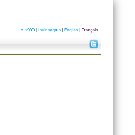
ᐃᓄᑦᑎᑐ
Inuinnaqtun
English
Français