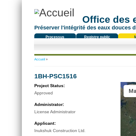
Office des
Préserver l'intégrité des eaux douces d
Processus
Registre public
réglementaire
Vous êtes ici
Accueil
»
1BH-PSC1516
Project Status:
Ma
Approved
Administrator:
License Administrator
Applicant:
Inukshuk Construction Ltd.