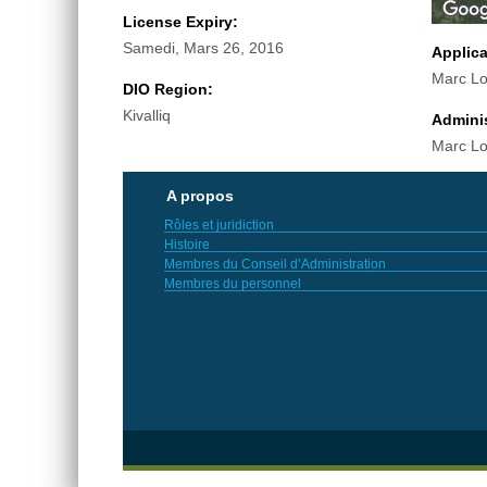
License Expiry:
Samedi, Mars 26, 2016
Applic
Marc Lo
DIO Region:
Kivalliq
Adminis
Marc Lo
A propos
Rôles et juridiction
Histoire
Membres du Conseil d’Administration
Membres du personnel