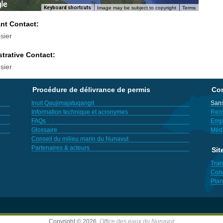
Keyboard shortcuts
Image may be subject to copyright
Terms
ant Contact:
sier
trative Contact:
sier
Procédure de délivrance de permis
Con
Inuit Qaujimajatuqangit
Sans
Information technique et acronymes
Ren
FAQs
Empl
Glossaire
Méd
Conseil du milieu marin du Nunavut
Partenaires & acteurs
Sit
Tran
Cond
Plan
Copyright © 2026,
Office des eaux du Nunavut