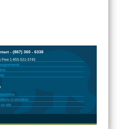
tact - (867) 360 - 6338
 Free 1-855-521-3745
seignements
ois
ias
e
sparence
itions d’utilisation
 du site