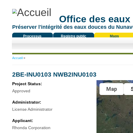
Office des eaux
Préserver l'intégrité des eaux douces du Nunavu
Processus
Registre public
Maps
réglementaire
Vous êtes ici
Accueil
»
2BE-INU0103 NWB2INU0103
Project Status:
Map
S
Approved
Administrator:
License Administrator
Applicant:
Rhonda Corporation