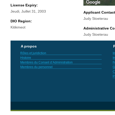
License Expiry:
Jeudi, Juillet 31, 2003
Applicant Contac
Judy Stoeterau
DIO Region:
Kitikmeot
Administrative Co
Judy Stoeterau
A propos
P
Rôles et juridiction
I
Histoire
I
Membres du Conseil d’Administration
F
Membres du personnel
G
C
P