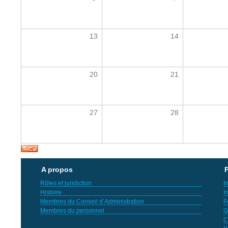
13
14
20
21
27
28
A propos
P
Rôles et juridiction
I
Histoire
I
Membres du Conseil d’Administration
F
Membres du personnel
G
C