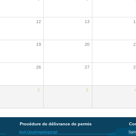
12
13
1
19
20
2
26
27
2
2
3
Procédure de délivrance de permis
Con
Inuit Qaujimajatuqangit
Sans