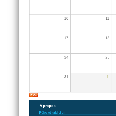
10
11
17
18
24
25
31
1
A propos
Rôles et juridiction