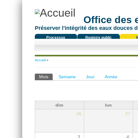
Office des
Préserver l'intégrité des eaux douces d
Processus
Registre public
réglementaire
Vous êtes ici
Accueil
»
Onglets principaux
Mois
(onglet actif)
Semaine
Jour
Année
dim
lun
26
27
3
4