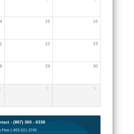
4
15
16
1
22
23
8
29
30
4
5
6
tact - (867) 360 - 6338
 Free 1-855-521-3745