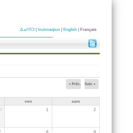
ᐃᓄᑦᑎᑐ
Inuinnaqtun
English
Français
« Préc.
Suiv. »
ven
sam
0
1
2
7
8
9