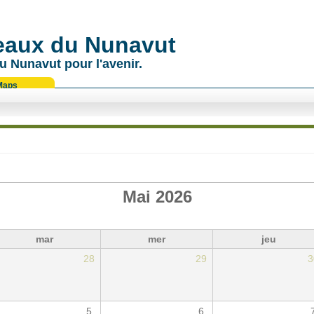
 eaux du Nunavut
u Nunavut pour l'avenir.
Maps
Mai 2026
mar
mer
jeu
28
29
3
5
6