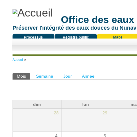
Office des eaux
Préserver l'intégrité des eaux douces du Nunavu
Processus
Registre public
Maps
réglementaire
Vous êtes ici
Accueil
»
Onglets principaux
Mois
(onglet actif)
Semaine
Jour
Année
dim
lun
ma
28
29
4
5