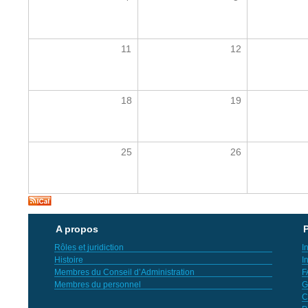
11
12
18
19
25
26
A propos
P
Rôles et juridiction
I
Histoire
I
Membres du Conseil d’Administration
F
Membres du personnel
G
C