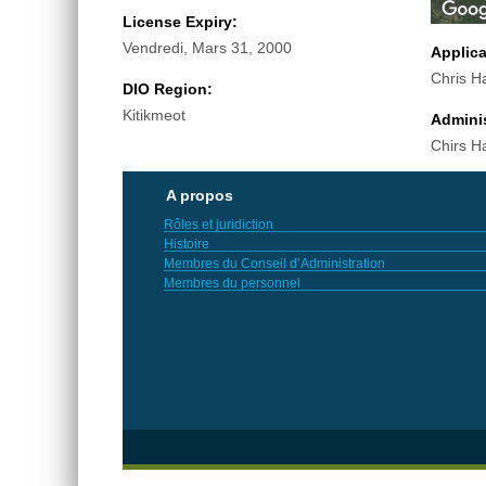
License Expiry:
Vendredi, Mars 31, 2000
Applic
Chris H
DIO Region:
Kitikmeot
Adminis
Chirs H
A propos
Rôles et juridiction
Histoire
Membres du Conseil d’Administration
Membres du personnel