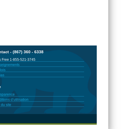
tact - (867) 360 - 6338
 Free 1-855-521-3745
seignements
ois
ias
e
sparence
itions d’utilisation
 du site