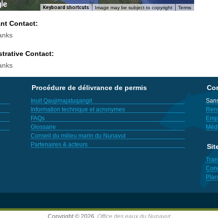
Keyboard shortcuts
Image may be subject to copyright
Terms
ant Contact:
anks
trative Contact:
anks
Procédure de délivrance de permis
Con
Inuit Qaujimajatuqangit
Sans
Information technique et acronymes
Ren
FAQs
Empl
Glossaire
Méd
Conseil du milieu marin du Nunavut
Partenaires & acteurs
Sit
Tran
Cond
Plan
Copyright © 2026,
Office des eaux du Nunavut