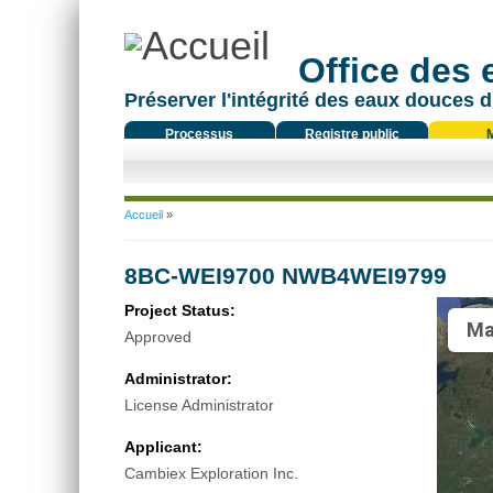
Office des
Préserver l'intégrité des eaux douces d
Processus
Registre public
réglementaire
Vous êtes ici
Accueil
»
8BC-WEI9700 NWB4WEI9799
Project Status:
Ma
Approved
Administrator:
License Administrator
Applicant:
Cambiex Exploration Inc.