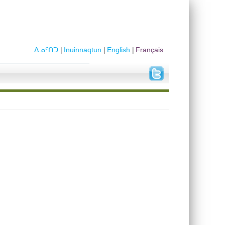
ᐃᓄᑦᑎᑐ
Inuinnaqtun
English
Français