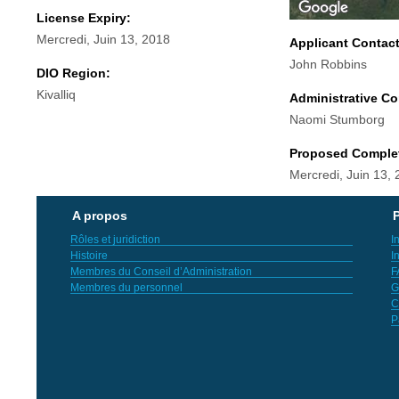
License Expiry:
Mercredi, Juin 13, 2018
Applicant Contac
John Robbins
DIO Region:
Kivalliq
Administrative Co
Naomi Stumborg
Proposed Comple
Mercredi, Juin 13,
A propos
P
Rôles et juridiction
I
Histoire
I
Membres du Conseil d’Administration
F
Membres du personnel
G
C
P