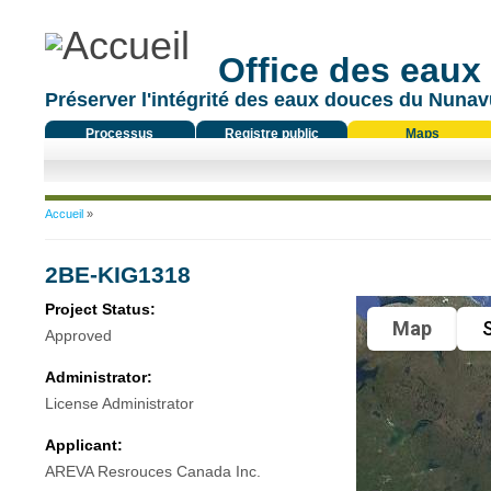
Office des eaux
Préserver l'intégrité des eaux douces du Nunavu
Processus
Registre public
Maps
réglementaire
Vous êtes ici
Accueil
»
2BE-KIG1318
Project Status:
Map
S
Approved
Administrator:
License Administrator
Applicant:
AREVA Resrouces Canada Inc.