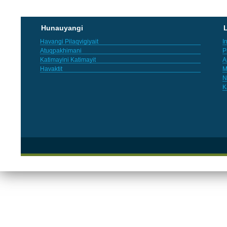
Hunauyangi
L
Havangi Pilaqvigiyait
I
Atuqpakhimani
P
Katimayini Katimayit
A
Havaktit
M
N
K