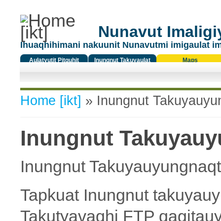
Nunavut Imaligiy
Ihuaqhihimani nakuunit Nunavutmi imigaulat i
Aulatyutit Pitquhit
Inungnut Takuyaulat
Maps
Titiqat
You are here
Home [ikt]
» Inungnut Takuyauyungn
Inungnut Takuyauyun
Inungnut Takuyauyungnaqtut 
Tapkuat Inungnut takuyauyu
Takutyavaqhi FTP qagitauya