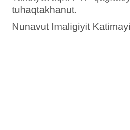
tuhaqtakhanut.
Nunavut Imaligiyit Katima