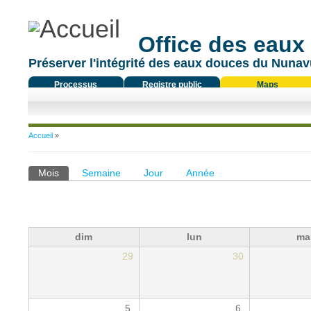
Office des eaux
Préserver l'intégrité des eaux douces du Nunavu
Processus
Registre public
Maps
réglementaire
Vous êtes ici
Accueil
»
Onglets principaux
Mois
(onglet actif)
Semaine
Jour
Année
dim
lun
ma
29
30
5
6