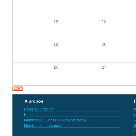
12
13
19
20
26
27
A propos
P
Rôles et juridiction
I
Histoire
I
Membres du Conseil d’Administration
F
Membres du personnel
G
C