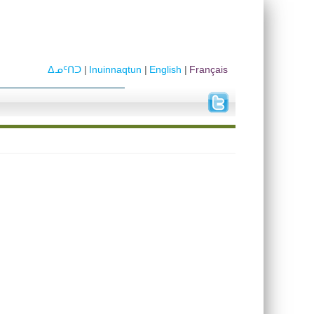
ᐃᓄᑦᑎᑐ
Inuinnaqtun
English
Français