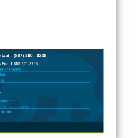
tact - (867) 360 - 6338
 Free 1-855-521-3745
seignements
ois
ias
e
sparence
itions d’utilisation
 du site