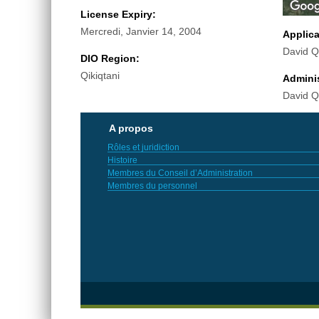
License Expiry:
Mercredi, Janvier 14, 2004
Applic
David 
DIO Region:
Qikiqtani
Adminis
David 
A propos
Rôles et juridiction
Histoire
Membres du Conseil d’Administration
Membres du personnel