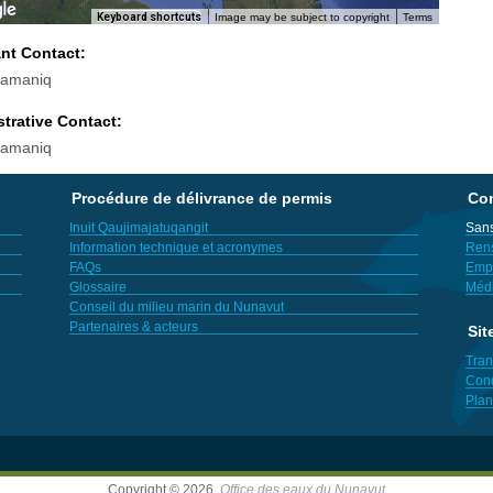
Keyboard shortcuts
Image may be subject to copyright
Terms
ant Contact:
Qamaniq
trative Contact:
Qamaniq
Procédure de délivrance de permis
Con
Inuit Qaujimajatuqangit
Sans
Information technique et acronymes
Ren
FAQs
Empl
Glossaire
Méd
Conseil du milieu marin du Nunavut
Partenaires & acteurs
Sit
Tran
Cond
Plan
Copyright © 2026,
Office des eaux du Nunavut