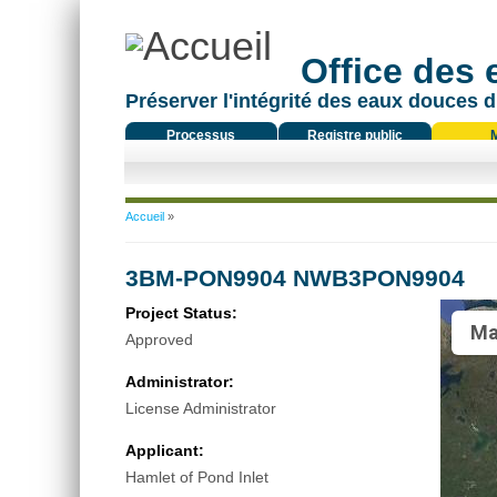
Office des
Préserver l'intégrité des eaux douces d
Processus
Registre public
réglementaire
Vous êtes ici
Accueil
»
3BM-PON9904 NWB3PON9904
Project Status:
Ma
Approved
Administrator:
License Administrator
Applicant:
Hamlet of Pond Inlet