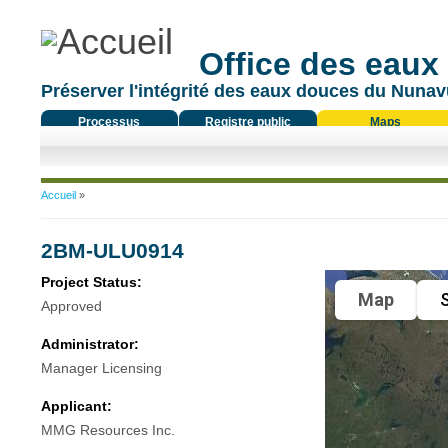
Office des eaux
Préserver l'intégrité des eaux douces du Nunavu
Processus
Registre public
Maps
réglementaire
Vous êtes ici
Accueil
»
2BM-ULU0914
Project Status:
Map
S
Approved
Administrator:
Manager Licensing
Applicant:
MMG Resources Inc.