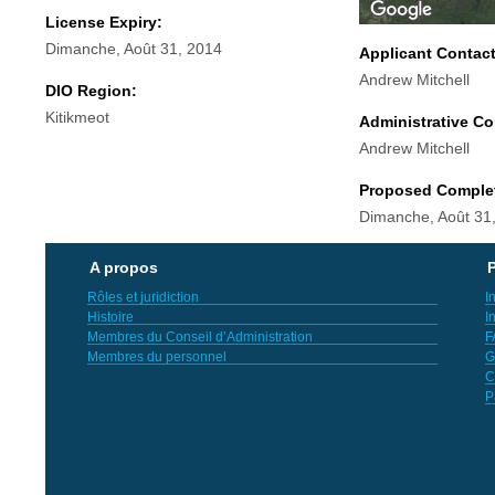
License Expiry:
Dimanche, Août 31, 2014
Applicant Contac
Andrew Mitchell
DIO Region:
Kitikmeot
Administrative Co
Andrew Mitchell
Proposed Comple
Dimanche, Août 31
A propos
P
Rôles et juridiction
I
Histoire
I
Membres du Conseil d’Administration
F
Membres du personnel
G
C
P