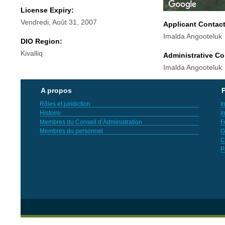
License Expiry:
Vendredi, Août 31, 2007
Applicant Contac
Imalda Angooteluk
DIO Region:
Kivalliq
Administrative Co
Imalda Angooteluk
A propos
P
Rôles et juridiction
I
Histoire
I
Membres du Conseil d’Administration
F
Membres du personnel
G
C
P