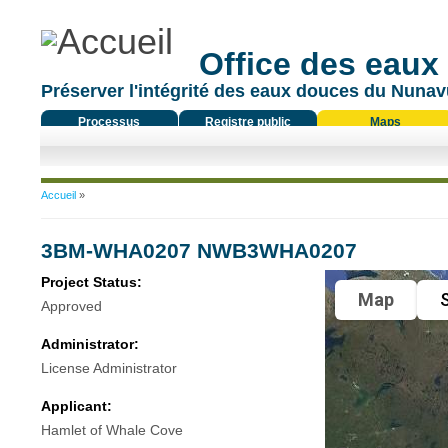
Office des eaux
Préserver l'intégrité des eaux douces du Nunavu
Processus
Registre public
Maps
réglementaire
Vous êtes ici
Accueil
»
3BM-WHA0207 NWB3WHA0207
Project Status:
Map
S
Approved
Administrator:
License Administrator
Applicant:
Hamlet of Whale Cove