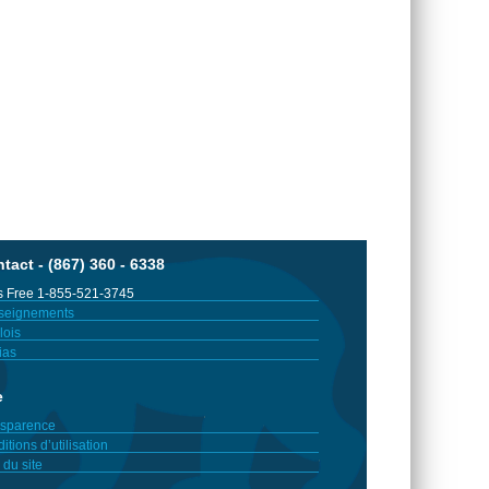
tact - (867) 360 - 6338
 Free 1-855-521-3745
seignements
ois
ias
e
sparence
itions d’utilisation
 du site