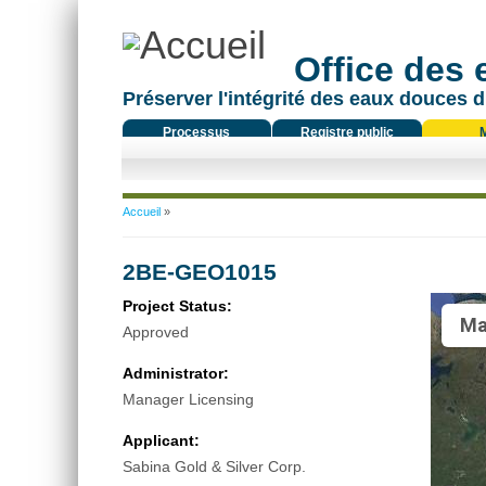
Office des
Préserver l'intégrité des eaux douces d
Processus
Registre public
réglementaire
Vous êtes ici
Accueil
»
2BE-GEO1015
Project Status:
Ma
Approved
Administrator:
Manager Licensing
Applicant:
Sabina Gold & Silver Corp.