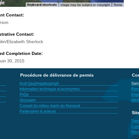
Keyboard shortcuts
Image may be subject to copyright
Terms
ant Contact:
rson
trative Contact:
tin/Elizabeth Sherlock
ed Completion Date:
Juin 30, 2015
Procédure de délivrance de permis
Con
Inuit Qaujimajatuqangit
Sans
Information technique et acronymes
Ren
FAQs
Empl
Glossaire
Méd
Conseil du milieu marin du Nunavut
Partenaires & acteurs
Sit
Tran
Cond
Plan