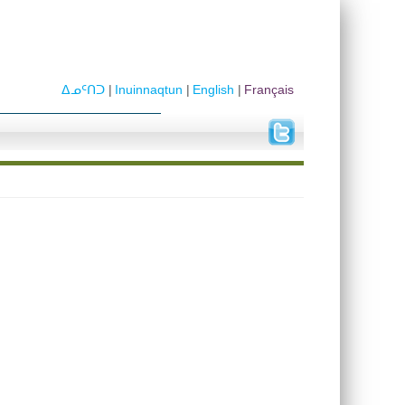
ᐃᓄᑦᑎᑐ
Inuinnaqtun
English
Français