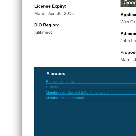
License Expiry:
Mardi, Juin 30, 2015
Applic
Wes Ca
DIO Region:
Kitikmeot
Adminis
John Lai
Propos
Mardi, 
A propos
Rôles et juridiction
Histoire
Membres du Conseil d’Administration
Membres du personnel