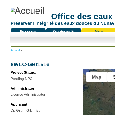
Office des eaux
Préserver l'intégrité des eaux douces du Nunavu
Processus
Registre public
Maps
réglementaire
Vous êtes ici
Accueil
»
8WLC-GBI1516
Project Status:
Map
S
Pending NPC
Administrator:
License Administrator
Applicant:
Dr. Grant Gilchrist