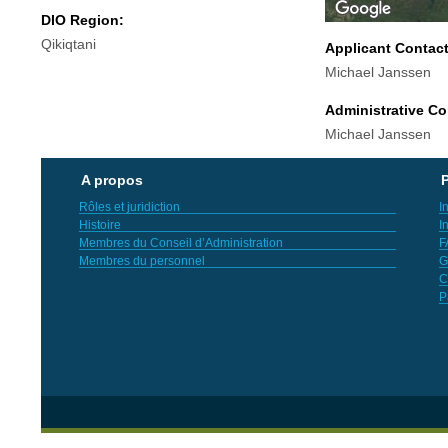
DIO Region:
Qikiqtani
Applicant Contac
Michael Janssen
Administrative Co
Michael Janssen
A propos
P
Rôles et juridiction
I
Histoire
I
Membres du Conseil d’Administration
F
Membres du personnel
G
C
P