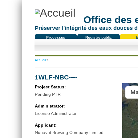
Office des
Préserver l'intégrité des eaux douces d
Processus
Registre public
réglementaire
Vous êtes ici
Accueil
»
1WLF-NBC----
Project Status:
Ma
Pending PTR
Administrator:
License Administrator
Applicant:
Nunavut Brewing Company Limited