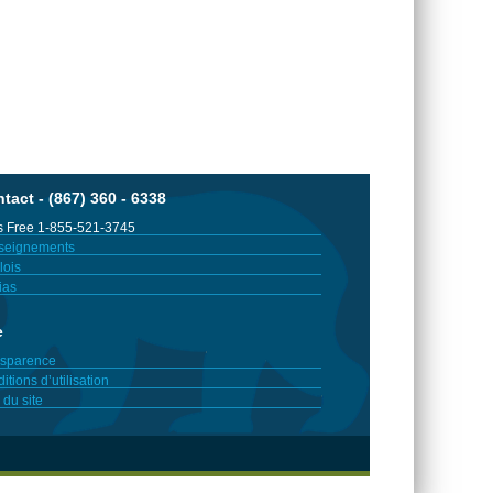
tact - (867) 360 - 6338
 Free 1-855-521-3745
seignements
ois
ias
e
sparence
itions d’utilisation
 du site