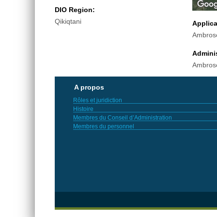
DIO Region:
Qikiqtani
Applic
Ambrose
Adminis
Ambrose
A propos
Rôles et juridiction
Histoire
Membres du Conseil d’Administration
Membres du personnel