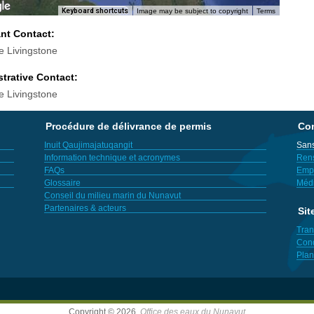
Keyboard shortcuts
Image may be subject to copyright
Terms
ant Contact:
 Livingstone
trative Contact:
 Livingstone
Procédure de délivrance de permis
Con
Inuit Qaujimajatuqangit
Sans
Information technique et acronymes
Ren
FAQs
Empl
Glossaire
Méd
Conseil du milieu marin du Nunavut
Partenaires & acteurs
Sit
Tran
Cond
Plan
Copyright © 2026,
Office des eaux du Nunavut