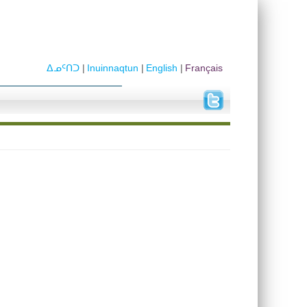
ᐃᓄᑦᑎᑐ
Inuinnaqtun
English
Français