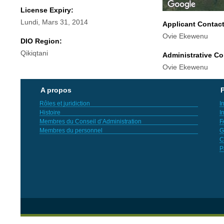
License Expiry:
Lundi, Mars 31, 2014
Applicant Contac
Ovie Ekewenu
DIO Region:
Qikiqtani
Administrative Co
Ovie Ekewenu
A propos
P
Rôles et juridiction
I
Histoire
I
Membres du Conseil d’Administration
F
Membres du personnel
G
C
P