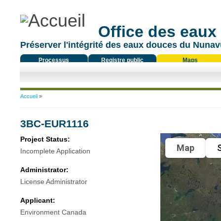
Office des eaux
Préserver l'intégrité des eaux douces du Nunavu
Processus
Registre public
Maps
réglementaire
Vous êtes ici
Accueil
»
3BC-EUR1116
Project Status:
Map
S
Incomplete Application
Administrator:
License Administrator
Applicant:
Environment Canada