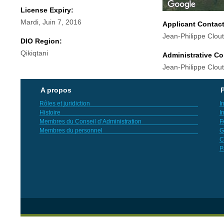
License Expiry:
Mardi, Juin 7, 2016
Applicant Contac
Jean-Philippe Clout
DIO Region:
Qikiqtani
Administrative Co
Jean-Philippe Clout
A propos
P
Rôles et juridiction
I
Histoire
I
Membres du Conseil d’Administration
F
Membres du personnel
G
C
P