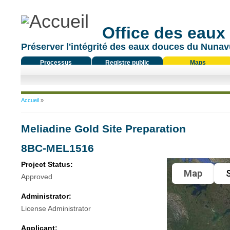
Office des eaux
Préserver l'intégrité des eaux douces du Nunavu
Processus
Registre public
Maps
réglementaire
Vous êtes ici
Accueil
»
Meliadine Gold Site Preparation
8BC-MEL1516
Project Status:
Map
S
Approved
Administrator:
License Administrator
Applicant: