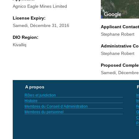
Agnico Eagle Mines Limited
License Expiry:
Samedi, Décembre 31, 2016
Applicant Contac
Stephane Robert
DIO Region:
Kivalliq
Administrative Co
Stephane Robert
Proposed Comple
Samedi, Décembre
A propos
P
Rôles et juridiction
I
Histoire
I
Membres du Conseil d’Administration
F
Membres du personnel
G
C
P