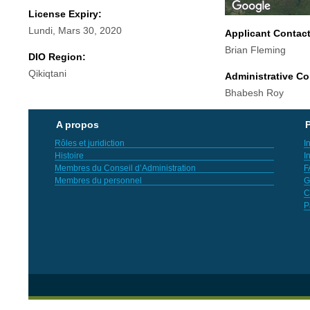
License Expiry:
Lundi, Mars 30, 2020
Applicant Contac
Brian Fleming
DIO Region:
Qikiqtani
Administrative Co
Bhabesh Roy
A propos
P
Rôles et juridiction
I
Histoire
I
Membres du Conseil d’Administration
F
Membres du personnel
G
C
P