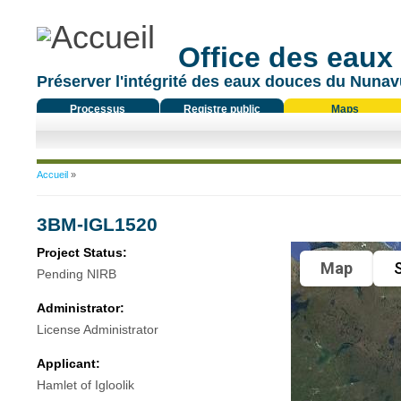
Office des eaux
Préserver l'intégrité des eaux douces du Nunavu
Processus
Registre public
Maps
réglementaire
Vous êtes ici
Accueil
»
3BM-IGL1520
Project Status:
Map
S
Pending NIRB
Administrator:
License Administrator
Applicant:
Hamlet of Igloolik