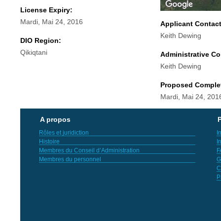
License Expiry:
Mardi, Mai 24, 2016
Applicant Contac
Keith Dewing
DIO Region:
Qikiqtani
Administrative Co
Keith Dewing
Proposed Comple
Mardi, Mai 24, 201
A propos
P
Rôles et juridiction
I
Histoire
I
Membres du Conseil d’Administration
F
Membres du personnel
G
C
P