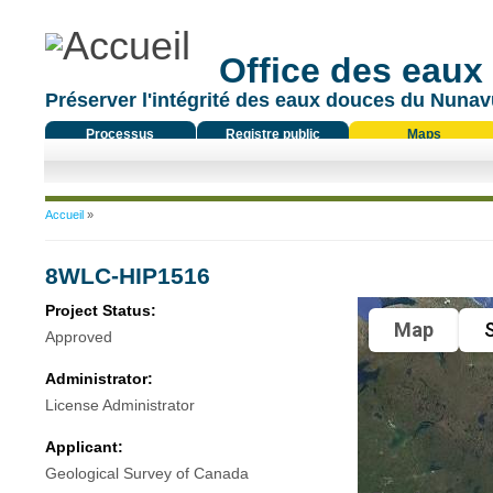
Office des eaux
Préserver l'intégrité des eaux douces du Nunavu
Processus
Registre public
Maps
réglementaire
Vous êtes ici
Accueil
»
8WLC-HIP1516
Project Status:
Map
S
Approved
Administrator:
License Administrator
Applicant:
Geological Survey of Canada