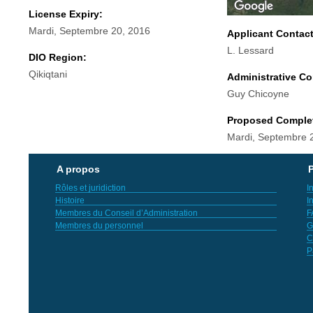
License Expiry:
Mardi, Septembre 20, 2016
Applicant Contac
L. Lessard
DIO Region:
Qikiqtani
Administrative Co
Guy Chicoyne
Proposed Comple
Mardi, Septembre 
A propos
P
Rôles et juridiction
I
Histoire
I
Membres du Conseil d’Administration
F
Membres du personnel
G
C
P