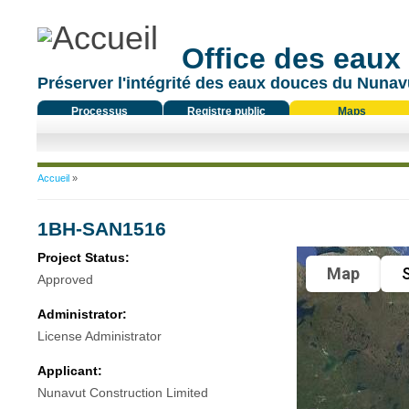
Office des eaux
Préserver l'intégrité des eaux douces du Nunavu
Processus
Registre public
Maps
réglementaire
Vous êtes ici
Accueil
»
1BH-SAN1516
Project Status:
Map
S
Approved
Administrator:
License Administrator
Applicant:
Nunavut Construction Limited