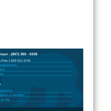
tact - (867) 360 - 6338
 Free 1-855-521-3745
seignements
ois
ias
e
sparence
itions d’utilisation
 du site