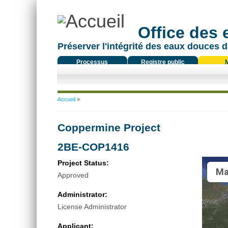
Office des
Préserver l'intégrité des eaux douces d
Processus
Registre public
réglementaire
Vous êtes ici
Accueil
»
Coppermine Project
2BE-COP1416
Project Status:
Ma
Approved
Administrator:
License Administrator
Applicant: