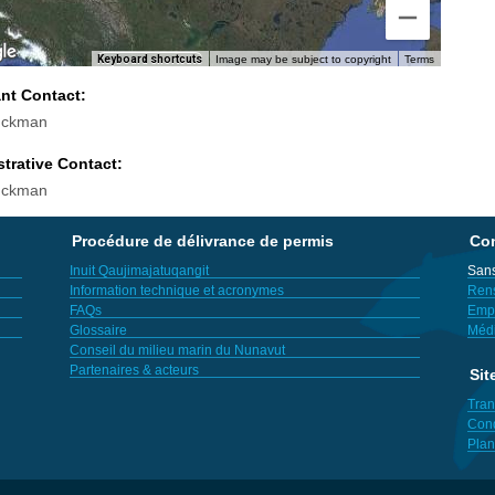
Keyboard shortcuts
Image may be subject to copyright
Terms
ant Contact:
uckman
trative Contact:
uckman
Procédure de délivrance de permis
Con
Inuit Qaujimajatuqangit
Sans
Information technique et acronymes
Ren
FAQs
Empl
Glossaire
Méd
Conseil du milieu marin du Nunavut
Partenaires & acteurs
Sit
Tran
Cond
Plan