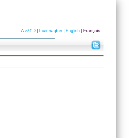
ᐃᓄᑦᑎᑐ
Inuinnaqtun
English
Français