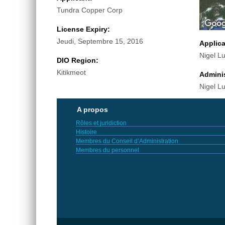
Tundra Copper Corp
License Expiry:
Jeudi, Septembre 15, 2016
Applic
Nigel L
DIO Region:
Kitikmeot
Adminis
Nigel L
A propos
Rôles et juridiction
Histoire
Membres du Conseil d’Administration
Membres du personnel