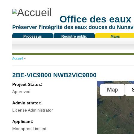
Office des eaux
Préserver l'intégrité des eaux douces du Nunavu
Processus
Registre public
Maps
réglementaire
Vous êtes ici
Accueil
»
2BE-VIC9800 NWB2VIC9800
Project Status:
Map
S
Approved
Administrator:
License Administrator
Applicant:
Monopros Limited