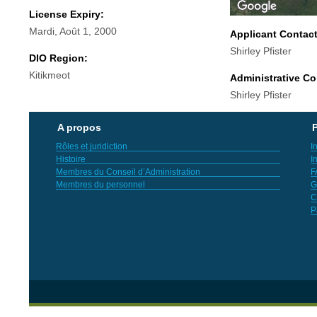
License Expiry:
Mardi, Août 1, 2000
Applicant Contac
Shirley Pfister
DIO Region:
Kitikmeot
Administrative Co
Shirley Pfister
A propos
P
Rôles et juridiction
I
Histoire
I
Membres du Conseil d’Administration
F
Membres du personnel
G
C
P