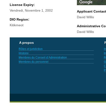
License Expiry:
Vendredi, Novembre 1, 2002
Applicant Contac
David Willis
DIO Region:
Kitikmeot
Administrative Co
David Willis
A propos
P
Rôles et juridiction
I
Histoire
I
Membres du Conseil d’Administration
F
Membres du personnel
G
C
P