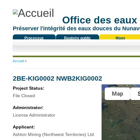
Office des eaux
Préserver l'intégrité des eaux douces du Nunavu
Processus
Registre public
Maps
réglementaire
Vous êtes ici
Accueil
»
2BE-KIG0002 NWB2KIG0002
Project Status:
Map
S
File Closed
Administrator:
License Administrator
Applicant:
Ashton Mining (Northwest Territories) Ltd.