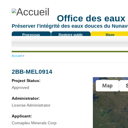
Office des eaux
Préserver l'intégrité des eaux douces du Nunavu
Processus
Registre public
Maps
réglementaire
Vous êtes ici
Accueil
»
2BB-MEL0914
Project Status:
Map
S
Approved
Administrator:
License Administrator
Applicant:
Comaplex Minerals Corp