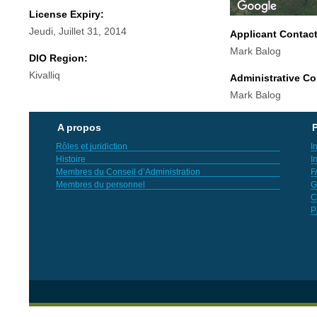
License Expiry:
Jeudi, Juillet 31, 2014
Applicant Contac
Mark Balog
DIO Region:
Kivalliq
Administrative Co
Mark Balog
A propos
P
Rôles et juridiction
I
Histoire
I
Membres du Conseil d’Administration
F
Membres du personnel
G
C
P