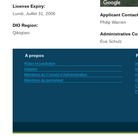
License Expiry:
Lundi, Juillet 31, 2006
Applicant Contac
Philip Warren
DIO Region:
Qikiqtani
Administrative Co
Eva Schulz
A propos
P
Rôles et juridiction
I
Histoire
I
Membres du Conseil d’Administration
F
Membres du personnel
G
C
P