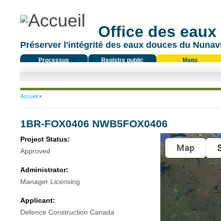
Office des eaux
Préserver l'intégrité des eaux douces du Nunavu
Processus
Registre public
Maps
réglementaire
Vous êtes ici
Accueil
»
1BR-FOX0406 NWB5FOX0406
Project Status:
Map
S
Approved
Administrator:
Manager Licensing
Applicant:
Defence Construction Canada