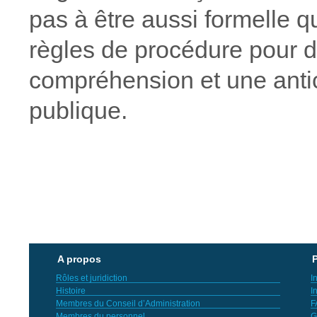
pas à être aussi formelle q
règles de procédure pour d
compréhension et une anti
publique.
A propos
P
Rôles et juridiction
I
Histoire
I
Membres du Conseil d’Administration
F
Membres du personnel
G