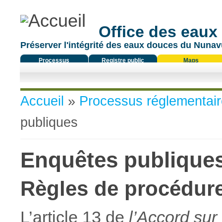
Office des eaux
Préserver l'intégrité des eaux douces du Nunavu
Processus
Registre public
Maps
réglementaire
Vous êtes ici
Accueil
»
Processus réglementair
publiques
Enquêtes publique
Règles de procédur
L’article 13 de
l’Accord sur 