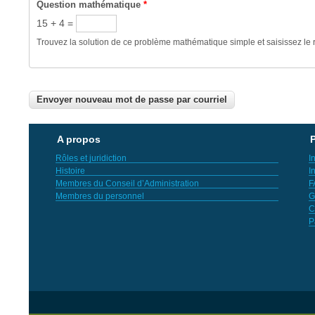
Question mathématique
*
15 + 4 =
Trouvez la solution de ce problème mathématique simple et saisissez le ré
A propos
P
Rôles et juridiction
I
Histoire
I
Membres du Conseil d’Administration
F
Membres du personnel
G
C
P