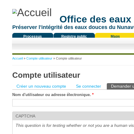
Office des eaux
Préserver l'intégrité des eaux douces du Nunavu
Processus
Registre public
Maps
réglementaire
Vous êtes ici
Accueil
»
Compte utilisateur
» Compte utilisateur
Compte utilisateur
Onglets principaux
Créer un nouveau compte
Se connecter
Demander u
Nom d'utilisateur ou adresse électronique.
*
CAPTCHA
This question is for testing whether or not you are a human v