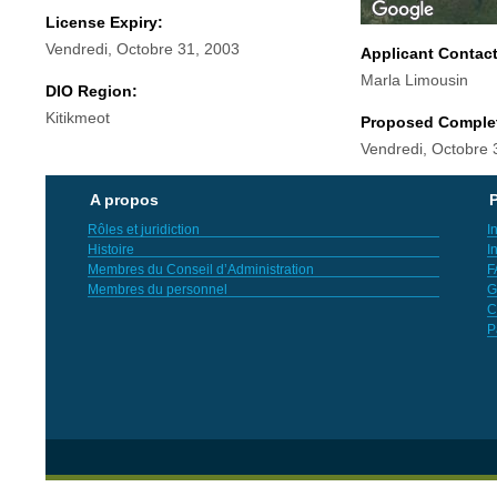
License Expiry:
Vendredi, Octobre 31, 2003
Applicant Contac
Marla Limousin
DIO Region:
Kitikmeot
Proposed Comple
Vendredi, Octobre 
A propos
P
Rôles et juridiction
I
Histoire
I
Membres du Conseil d’Administration
F
Membres du personnel
G
C
P