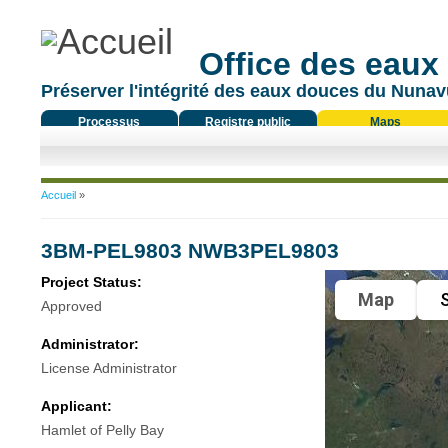
Office des eaux
Préserver l'intégrité des eaux douces du Nunavu
Processus
Registre public
Maps
réglementaire
Vous êtes ici
Accueil
»
3BM-PEL9803 NWB3PEL9803
Project Status:
Map
S
Approved
Administrator:
License Administrator
Applicant:
Hamlet of Pelly Bay