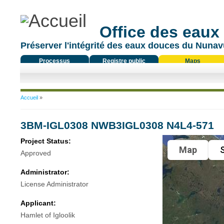
Office des eaux
Préserver l'intégrité des eaux douces du Nunavu
Processus
Registre public
Maps
réglementaire
Vous êtes ici
Accueil
»
3BM-IGL0308 NWB3IGL0308 N4L4-571
Project Status:
Map
S
Approved
Administrator:
License Administrator
Applicant:
Hamlet of Igloolik