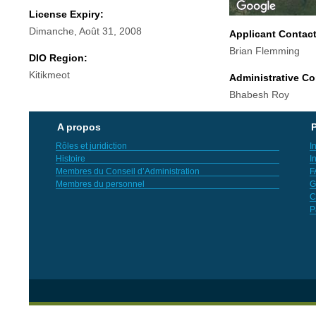
License Expiry:
Dimanche, Août 31, 2008
Applicant Contac
Brian Flemming
DIO Region:
Kitikmeot
Administrative Co
Bhabesh Roy
A propos
P
Rôles et juridiction
I
Histoire
I
Membres du Conseil d’Administration
F
Membres du personnel
G
C
P