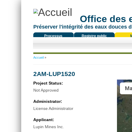
Office des
Préserver l'intégrité des eaux douces d
Processus
Registre public
réglementaire
Vous êtes ici
Accueil
»
2AM-LUP1520
Project Status:
Ma
Not Approved
Administrator:
License Administrator
Applicant:
Lupin Mines Inc.