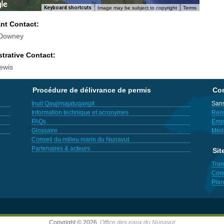
Keyboard shortcuts
Image may be subject to copyright
Terms
ant Contact:
 Downey
trative Contact:
ewis
Procédure de délivrance de permis
Con
Inuit Qaujimajatuqangit
Sans
Information technique et acronymes
Ren
FAQs
Empl
Glossaire
Méd
Conseil du milieu marin du Nunavut
Partenaires & acteurs
Sit
Tran
Cond
Plan
Copyright © 2026,
Office des eaux du Nunavut