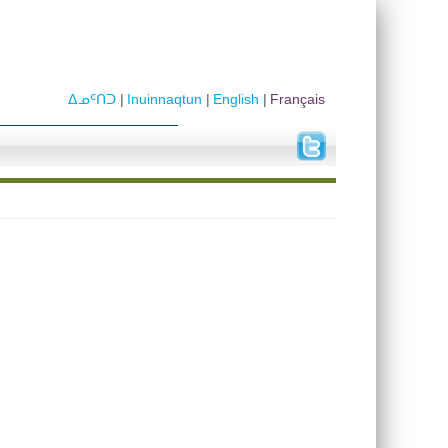
ᐃᓄᑦᑎᑐ
Inuinnaqtun
English
Français