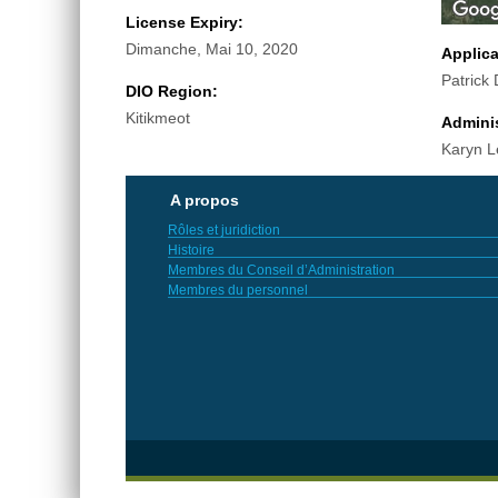
License Expiry:
Dimanche, Mai 10, 2020
Applic
Patrick
DIO Region:
Kitikmeot
Adminis
Karyn L
A propos
Rôles et juridiction
Histoire
Membres du Conseil d’Administration
Membres du personnel