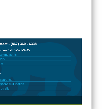
tact - (867) 360 - 6338
 Free 1-855-521-3745
seignements
ois
ias
e
sparence
itions d’utilisation
 du site