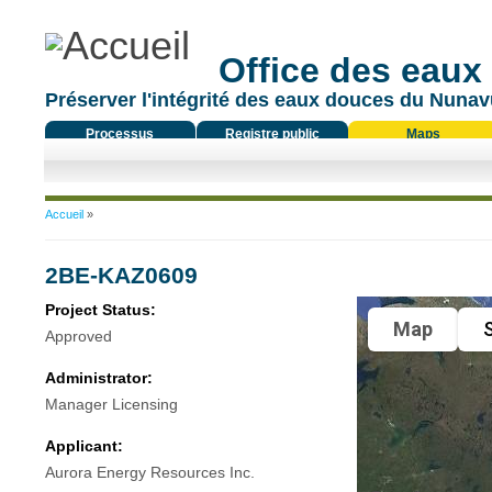
Office des eaux
Préserver l'intégrité des eaux douces du Nunavu
Processus
Registre public
Maps
réglementaire
Vous êtes ici
Accueil
»
2BE-KAZ0609
Project Status:
Map
S
Approved
Administrator:
Manager Licensing
Applicant:
Aurora Energy Resources Inc.