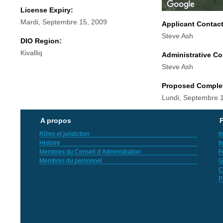
License Expiry:
Mardi, Septembre 15, 2009
Applicant Contac
Steve Ash
DIO Region:
Kivalliq
Administrative Co
Steve Ash
Proposed Comple
Lundi, Septembre 
A propos
P
Rôles et juridiction
I
Histoire
I
Membres du Conseil d’Administration
F
Membres du personnel
G
C
P