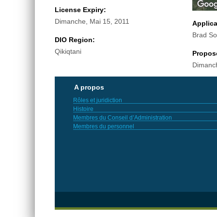
License Expiry:
Dimanche, Mai 15, 2011
Applic
Brad S
DIO Region:
Qikiqtani
Propos
Dimanch
A propos
Rôles et juridiction
Histoire
Membres du Conseil d’Administration
Membres du personnel