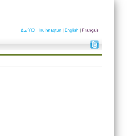
ᐃᓄᑦᑎᑐ
Inuinnaqtun
English
Français