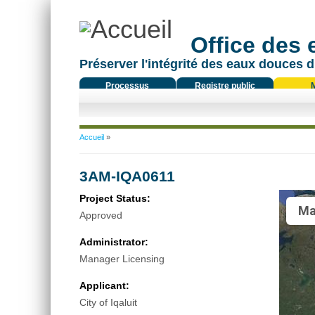
Office des
Préserver l'intégrité des eaux douces d
Processus
Registre public
réglementaire
Vous êtes ici
Accueil
»
3AM-IQA0611
Project Status:
Ma
Approved
Administrator:
Manager Licensing
Applicant:
City of Iqaluit