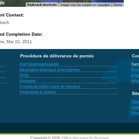
Keyboard shortcuts
Image may be subject to copyright
Terms
ant Contact:
okach
ed Completion Date:
e, Mai 15, 2011
Procédure de délivrance de permis
Con
Inuit Qaujimajatuqangit
Sans
Information technique et acronymes
Ren
FAQs
Empl
Glossaire
Méd
Conseil du milieu marin du Nunavut
Partenaires & acteurs
Sit
Tran
Cond
Plan
Copyright © 2026,
Office des eaux du Nunavut