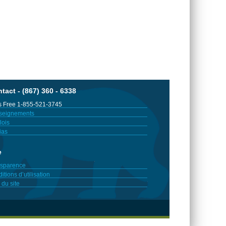
tact - (867) 360 - 6338
 Free 1-855-521-3745
seignements
ois
ias
e
sparence
itions d’utilisation
 du site