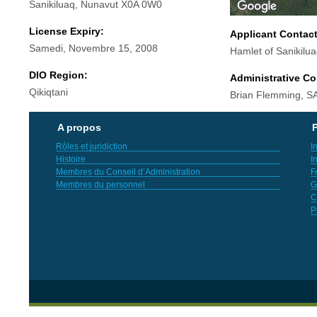
Sanikiluaq, Nunavut X0A 0W0
License Expiry:
Applicant Contac
Samedi, Novembre 15, 2008
Hamlet of Sanikilu
DIO Region:
Administrative Co
Qikiqtani
Brian Flemming, SA
A propos
P
Rôles et juridiction
I
Histoire
I
Membres du Conseil d’Administration
F
Membres du personnel
G
C
P