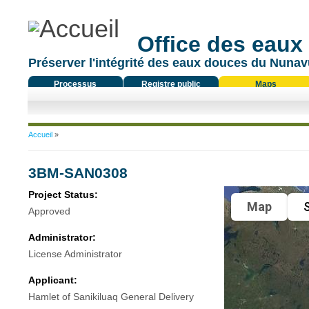
Office des eaux
Préserver l'intégrité des eaux douces du Nunavu
Processus
Registre public
Maps
réglementaire
Vous êtes ici
Accueil
»
3BM-SAN0308
Project Status:
Map
S
Approved
Administrator:
License Administrator
Applicant:
Hamlet of Sanikiluaq General Delivery