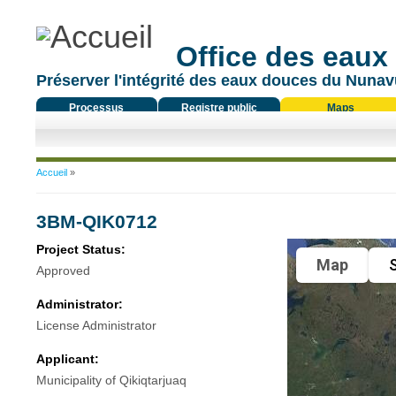
Office des eaux
Préserver l'intégrité des eaux douces du Nunavu
Processus
Registre public
Maps
réglementaire
Vous êtes ici
Accueil
»
3BM-QIK0712
Project Status:
Map
S
Approved
Administrator:
License Administrator
Applicant:
Municipality of Qikiqtarjuaq