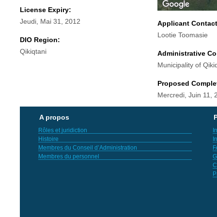
License Expiry:
Jeudi, Mai 31, 2012
Applicant Contac
Lootie Toomasie
DIO Region:
Qikiqtani
Administrative Co
Municipality of Qiki
Proposed Comple
Mercredi, Juin 11,
A propos
P
Rôles et juridiction
I
Histoire
I
Membres du Conseil d’Administration
F
Membres du personnel
G
C
P