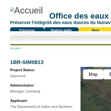
Office des eaux
Préserver l'intégrité des eaux douces du Nunavu
Processus
Registre public
Maps
réglementaire
Vous êtes ici
Accueil
»
1BR-SIM0813
Project Status:
Map
S
Approved
Administrator:
Manager Licensing
Applicant:
The Department of Indian and Northern