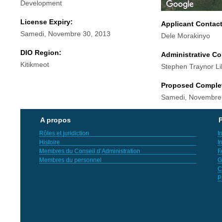
Development
License Expiry:
Applicant Contac
Samedi, Novembre 30, 2013
Dele Morakinyo
DIO Region:
Administrative Co
Kitikmeot
Stephen Traynor Li
Proposed Comple
Samedi, Novembre
A propos
P
Rôles et juridiction
I
Histoire
I
Membres du Conseil d’Administration
F
Membres du personnel
G
C
P