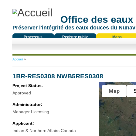
Office des eaux
Préserver l'intégrité des eaux douces du Nunavu
Processus
Registre public
Maps
réglementaire
Vous êtes ici
Accueil
»
1BR-RES0308 NWB5RES0308
Project Status:
Map
S
Approved
Administrator:
Manager Licensing
Applicant:
Indian & Northern Affairs Canada