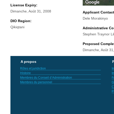
License Expiry:
Dimanche, Août 31, 2008
Applicant Contac
Dele Morakinyo
DIO Region:
Qikiqtani
Administrative Co
Stephen Traynor Li
Proposed Comple
Dimanche, Août 31
A propos
P
Rôles et juridiction
I
Histoire
I
Membres du Conseil d’Administration
F
Membres du personnel
G
C
P