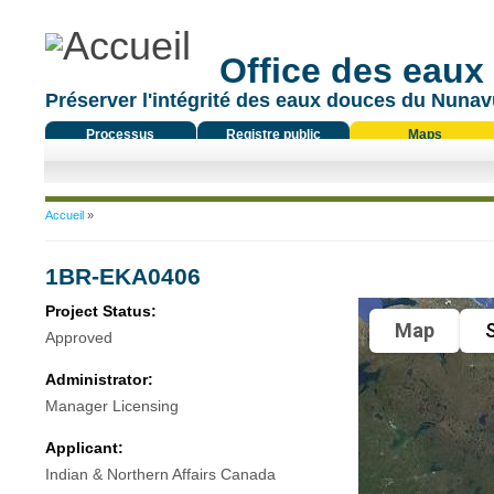
Office des eaux
Préserver l'intégrité des eaux douces du Nunavu
Processus
Registre public
Maps
réglementaire
Vous êtes ici
Accueil
»
1BR-EKA0406
Project Status:
Map
S
Approved
Administrator:
Manager Licensing
Applicant:
Indian & Northern Affairs Canada