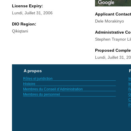
License Expiry:
Lundi, Juillet 31, 2006
Applicant Contac
Dele Morakinyo
DIO Region:
Qikiqtani
Administrative Co
Stephen Traynor Li
Proposed Comple
Lundi, Juillet 31, 2
A propos
P
Rôles et juridiction
I
Histoire
I
Membres du Conseil d’Administration
F
Membres du personnel
G
C
P