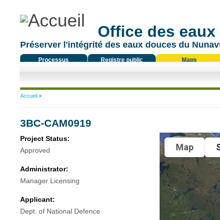
Office des eaux
Préserver l'intégrité des eaux douces du Nunavu
Processus
Registre public
Maps
réglementaire
Vous êtes ici
Accueil
»
3BC-CAM0919
Project Status:
Map
S
Approved
Administrator:
Manager Licensing
Applicant:
Dept. of National Defence