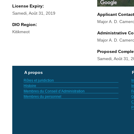
License Expiry:
Samedi, Août 31, 2019
Applicant Contac
Major A. D. Camer
DIO Region:
Kitikmeot
Administrative Co
Major A. D. Camer
Proposed Comple
Samedi, Août 31, 
A propos
P
Rôles et juridiction
I
Histoire
I
Membres du Conseil d’Administration
F
Membres du personnel
G
C
P